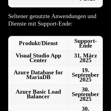
Seltener genutzte Anwendungen und
Dienste mit Support-Ende:
Support-
Produkt/Dienst
Ende
Visual Studio App
31. März
Center
2025
19.
Azure Database for
September
MariaDB
2025
30.
Azure Basic Load
September
Balancer
2025
30.