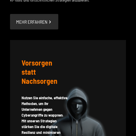
KI-Tools und fortschrittlichen Strategien anzubieten.
MEHR ERFAHREN
Vorsorgen
statt
Nachsorgen
Nutzen Sie einfache, effektive
Methoden, um Ihr
Unternehmen gegen
Cyberangriffe zu wappnen.
Mit unseren Strategien
stärken Sie die digitale
Resilienz und minimieren